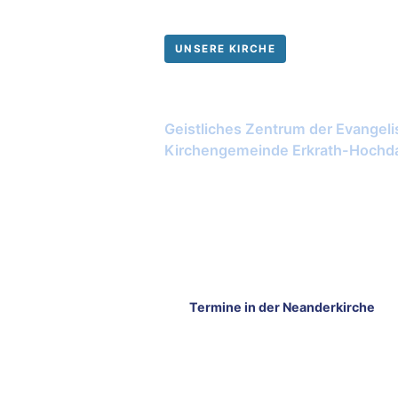
UNSERE KIRCHE
Neanderkirche H
Geistliches Zentrum der Evangel
Kirchengemeinde Erkrath-Hochd
Benannt nach dem Liederdichter Joac
täglich von 10 bis 16 Uhr. Ein Ort für G
Hochzeiten, Taufen und stille Einkehr
Erkrath.
Termine in der Neanderkirche