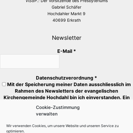
ViSdP.:
Der Vorsitzende des Presbyteriums
Gabriel Schäfer
Hochdahler Markt 9
40699 Erkrath
Newsletter
E-Mail
*
Datenschutzverordnung
*
Mit der Speicherung meiner Daten ausschliesslich im
Rahmen des Newsletters der evangelischen
Kirchengemeinde Hochdahl bin ich einverstanden. Ein
Abmeldung ist jederzeit möglich.
Cookie-Zustimmung
verwalten
Mit * markierte Felder müssen ausgefüllt oder angehakt
werden.
Wir verwenden Cookies, um unsere Website und unseren Service zu
optimieren.