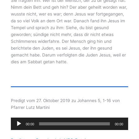
Sie fragten ihn: Wer ist der Mensch, der zu dir gesagt hat:
Nimm dein Bett und geh hin? Der aber geheilt worden war,
wusste nicht, wer es war; denn Jesus war fortgegangen,
da so viel Volk an dem Ort war. Danach fand ihn Jesus im
Tempel und sprach zu ihm: Siehe, du bist gesund
geworden; sündige nicht mehr, dass dir nicht etwas
Schlimmeres widerfahre. Der Mensch ging hin und
berichtete den Juden, es sei Jesus, der ihn gesund
gemacht habe. Darum verfolgten die Juden Jesus, weil er
dies am Sabbat getan hatte.
Predigt vom 27. Oktober 2019 zu Johannes 5, 1-16 von
Pfarrer Lutz Martini
Audio-
00:00
00:00
Player