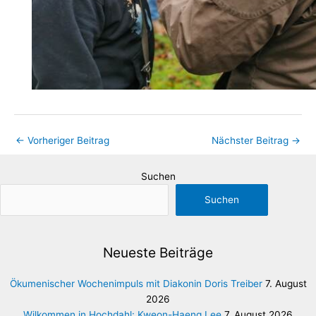
←
Vorheriger Beitrag
Nächster Beitrag
→
Suchen
Suchen
Neueste Beiträge
Ökumenischer Wochenimpuls mit Diakonin Doris Treiber
7. August
2026
Wilkommen in Hochdahl: Kweon-Haeng Lee
7. August 2026