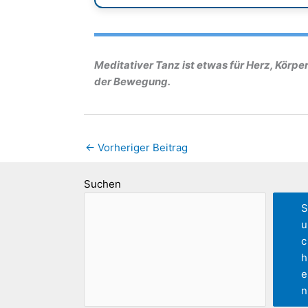
Meditativer Tanz ist etwas für Herz, Körpe
der Bewegung.
←
Vorheriger Beitrag
Suchen
S
u
c
h
e
n