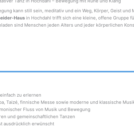
tativer Tanz in Hochdahl – Bewegung mit Ruhe und Klang
gung kann still sein, meditativ und ein Weg, Körper, Geist u
eider-Haus
in Hochdahl trifft sich eine kleine, offene Gruppe 
laden sind Menschen jeden Alters und jeder körperlichen Konsti
 einfach zu erlernen
opa, Taizé, finnische Messe sowie moderne und klassische Musi
armonischer Fluss von Musik und Bewegung
ren und gemeinschaftlichen Tanzen
st ausdrücklich erwünscht