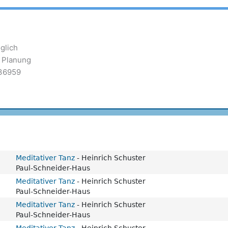
glich
r Planung
 36959