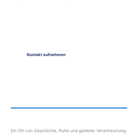
Rasengräber, Urnenfelder,
Gemeinschaftsgrabanlage und ab 2026 ein
Sternenkinderfeld – Neanderweg 19, 40699 Erkrath.
Bei Fragen zu Grabformen und Bestattungen
beraten wir Sie gerne.
Kontakt aufnehmen
Gebühren & Satzungen
Ein Ort von Geschichte, Ruhe und gelebter Verantwortung.