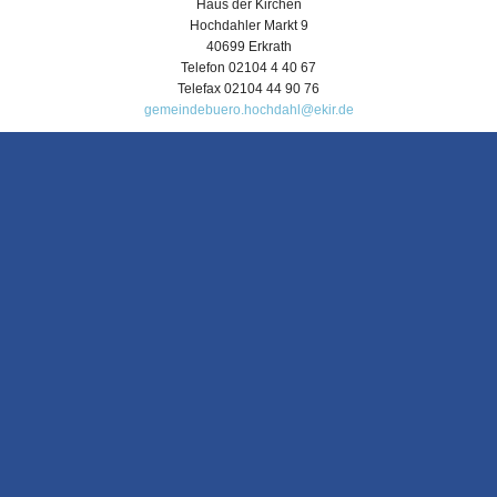
Haus der Kirchen
Hochdahler Markt 9
40699 Erkrath
Telefon 02104 4 40 67
Telefax 02104 44 90 76
gemeindebuero.hochdahl@ekir.de