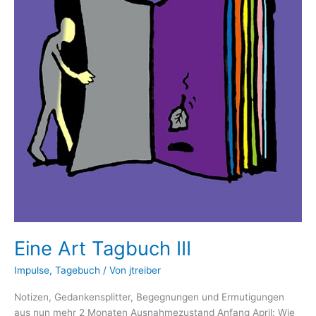
Eine Art Tagbuch III
Impulse
,
Tagebuch
/ Von
jtreiber
Notizen, Gedankensplitter, Begegnungen und Ermutigungen
aus nun mehr 2 Monaten Ausnahmezustand Anfang April: Wie