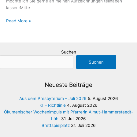
möchte ich Sie gerne an meinen Aufzeichnungen teilhaben
lassen:Mitte
Eine
Read More »
Art
Tagebuch
I
Suchen
Suchen
Neueste Beiträge
Aus dem Presbyterium – Juli 2026
5. August 2026
KI – Richtlinie
4. August 2026
Ökumenischer Wochenimpuls mit Pfarrerin Almut-Hammerstaedt-
Löhr
31. Juli 2026
Brettspielplatz
31. Juli 2026